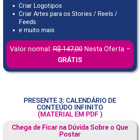
Criar Logotipos
Criar Artes para os Stories / Reels /
Feeds
e muito mais
Valor normal:
R$ 147,00
Nesta Oferta –
GRÁTIS
PRESENTE 3: CALENDÁRIO DE
CONTEÚDO INFINITO
(MATERIAL EM PDF )
Chega de Ficar na Dúvida Sobre o Que
Postar