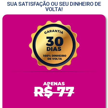
SUA SATISFAÇÃO OU SEU DINHEIRO DE
VOLTA!
APENAS
R$ 77