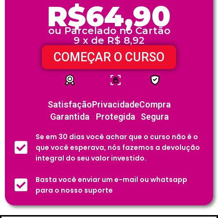
R$64,90
ou Parcelado no Cartão
9 x de R$ 8,92
COMEÇAR O CURSO
Satisfação
Privacidade
Compra
Garantida
Protegida
Segura
Se em 30 dias você achar que o curso não é o
que você esperava, nós fazemos a devolução
integral do seu valor investido.
Basta você enviar um e-mail ou whatsapp
para o nosso suporte