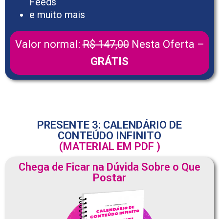
Feeds
e muito mais
Valor normal:
R$ 147,00
Nesta Oferta –
GRÁTIS
PRESENTE 3: CALENDÁRIO DE
CONTEÚDO INFINITO
(MATERIAL EM PDF )
Chega de Ficar na Dúvida Sobre o Que
Postar