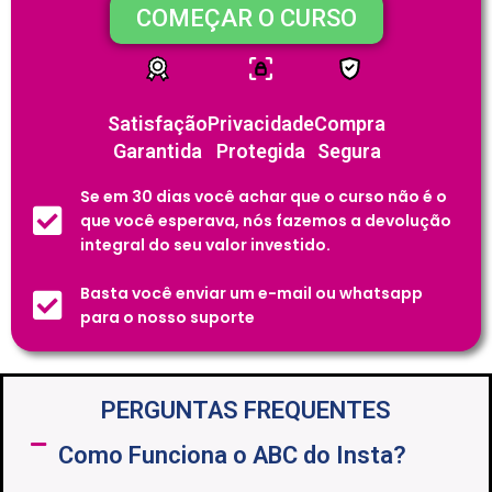
COMEÇAR O CURSO
Satisfação
Privacidade
Compra
Garantida
Protegida
Segura
Se em 30 dias você achar que o curso não é o
que você esperava, nós fazemos a devolução
integral do seu valor investido.
Basta você enviar um e-mail ou whatsapp
para o nosso suporte
PERGUNTAS FREQUENTES
Como Funciona o ABC do Insta?