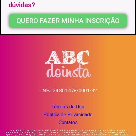
dúvidas?
QUERO FAZER MINHA INSCRIÇÃO
CNPJ 34.801.478/0001-32
Termos de Uso
Política de Privacidade
Contatos
OS RESULTADOS DOS NOSSOS TREINAMENTOS VARIAM DE PESSOA PARA
PESSOA DE ACORDO COM O TEMPO, ENERGIA E DEDICAÇÃO QUE É EMPREGADO.
QUALQUER UM QUE CONSIDERAR A OPORTUNIDADE DE APRENDER A DOMINAR O