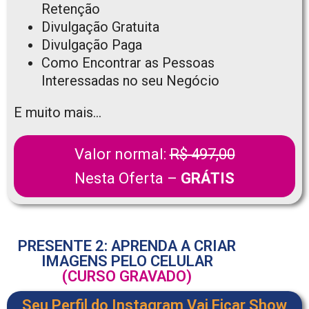
Retenção
Divulgação Gratuita
Divulgação Paga
Como Encontrar as Pessoas
Interessadas no seu Negócio
E muito mais…
Valor normal:
R$ 497,00
Nesta Oferta –
GRÁTIS
PRESENTE 2: APRENDA A CRIAR
IMAGENS PELO CELULAR
(CURSO GRAVADO)
Seu Perfil do Instagram Vai Ficar Show