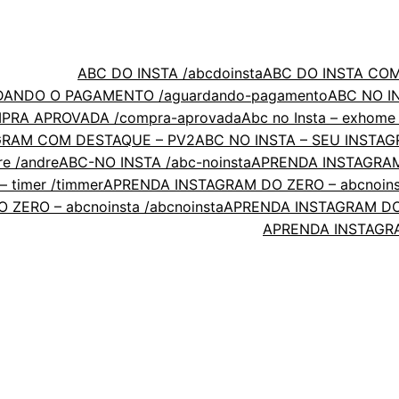
ABC DO INSTA /abcdoinsta
ABC DO INSTA COM
DANDO O PAGAMENTO /aguardando-pagamento
ABC NO I
MPRA APROVADA /compra-aprovada
Abc no Insta – exhome 
AGRAM COM DESTAQUE – PV2
ABC NO INSTA – SEU INSTAG
re /andre
ABC-NO INSTA /abc-noinsta
APRENDA INSTAGRAM 
 timer /timmer
APRENDA INSTAGRAM DO ZERO – abcnoinsta
ZERO – abcnoinsta /abcnoinsta
APRENDA INSTAGRAM DO Z
APRENDA INSTAGRA