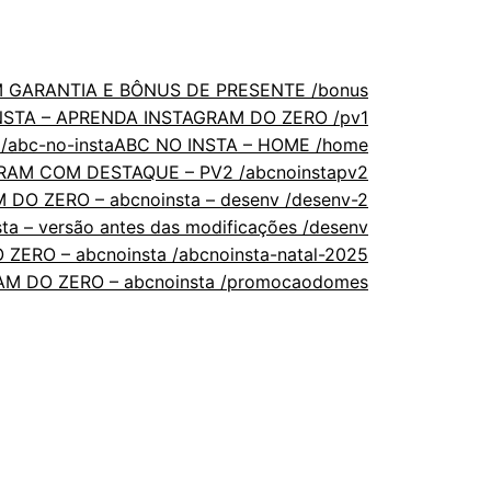
 GARANTIA E BÔNUS DE PRESENTE /bonus
NSTA – APRENDA INSTAGRAM DO ZERO /pv1
/abc-no-insta
ABC NO INSTA – HOME /home
RAM COM DESTAQUE – PV2 /abcnoinstapv2
DO ZERO – abcnoinsta – desenv /desenv-2
 – versão antes das modificações /desenv
ERO – abcnoinsta /abcnoinsta-natal-2025
M DO ZERO – abcnoinsta /promocaodomes